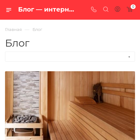
0
Блог — интернет-магазин «100 печей.ру»
—
Главная
Блог
Блог