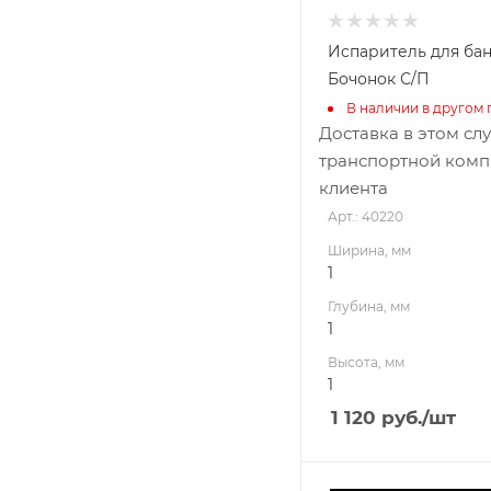
Испаритель для ба
Бочонок С/П
В наличии в другом 
Доставка в этом сл
транспортной комп
клиента
Арт.: 40220
Ширина, мм
1
Глубина, мм
1
Высота, мм
1
1 120
руб.
/шт