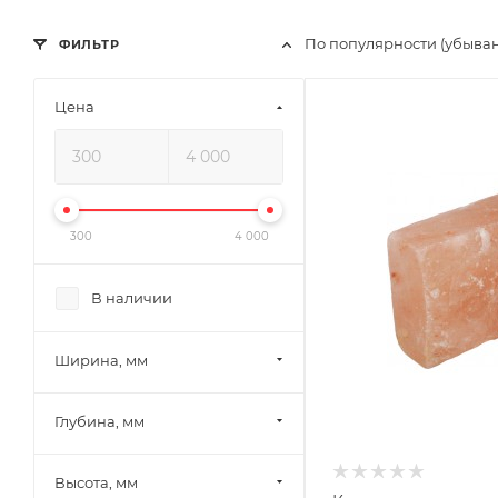
По популярности (убыва
ФИЛЬТР
Цена
Ширина, мм
100
Глубина, мм
50
Высота, мм
300
4 000
200
Габариты В*Ш*Г мм
В наличии
200x100x50
Ширина, мм
Глубина, мм
Высота, мм