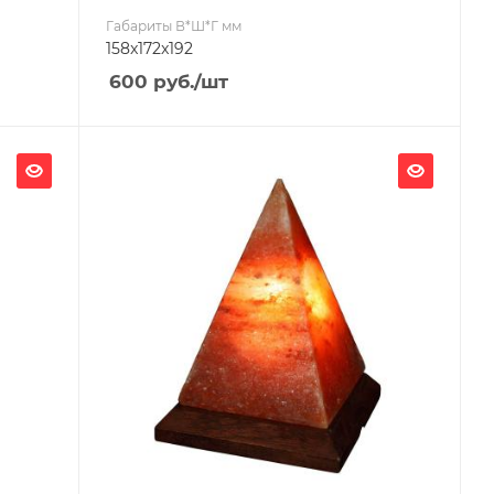
Габариты В*Ш*Г мм
158x172x192
600
руб.
/шт
Ширина, мм
115
Глубина, мм
115
Высота, мм
210