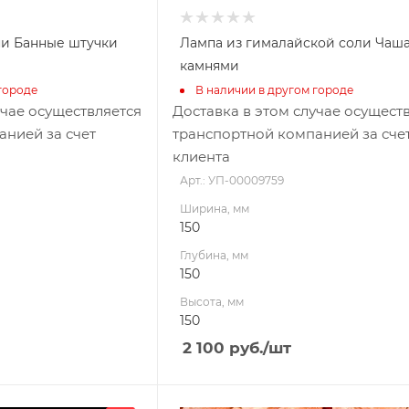
ни Банные штучки
Лампа из гималайской соли Чаша
камнями
городе
В наличии в другом городе
учае осуществляется
Доставка в этом случае осущест
анией за счет
транспортной компанией за сче
клиента
Арт.: УП-00009759
Ширина, мм
150
Глубина, мм
150
Высота, мм
150
2 100
руб.
/шт