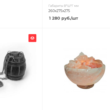
Габариты В*Ш*Г мм
260x275x275
1 280
руб.
/шт
Ширина, мм
150
Глубина, мм
150
Высота, мм
150