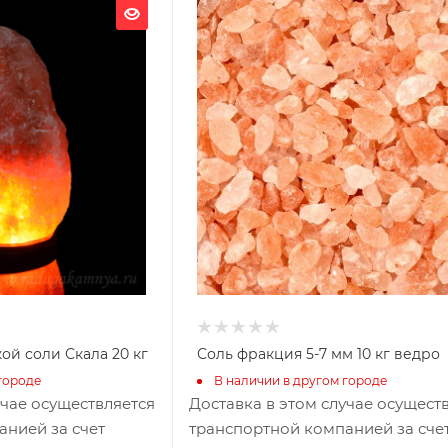
Ширина, мм
178
Глубина, мм
178
Высота, мм
300
ой соли Скала 20 кг
Соль фракция 5-7 мм 10 кг ведро
городе
В наличии в другом городе
учае осуществляется
Доставка в этом случае осущест
анией за счет
транспортной компанией за сче