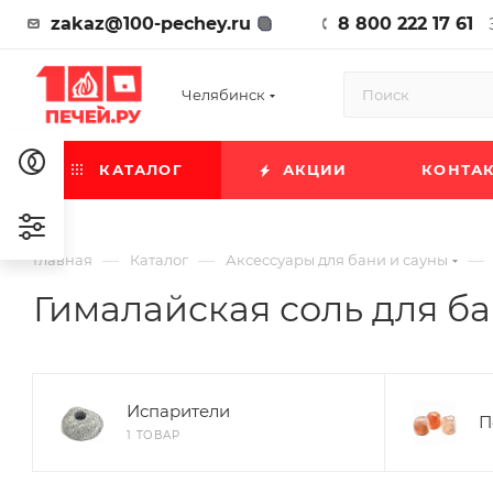
zakaz@100-pechey.ru
8 800 222 17 61
Челябинск
КАТАЛОГ
АКЦИИ
КОНТА
—
—
—
Главная
Каталог
Аксессуары для бани и сауны
Гималайская соль для б
Испарители
П
1 ТОВАР