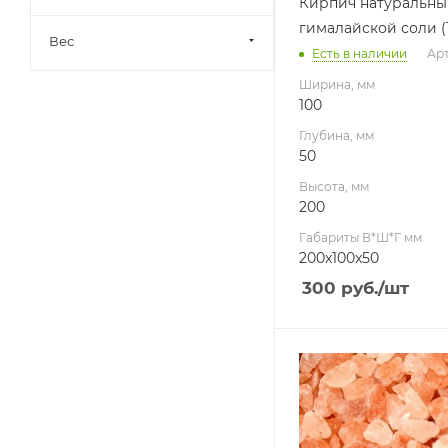
Кирпич натуральный
гималайской соли (
Вес
Есть в наличии
Арт
Ширина, мм
100
Глубина, мм
50
Высота, мм
200
Габариты В*Ш*Г мм
200x100x50
300
руб.
/шт
Ширина, мм
172
Глубина, мм
192