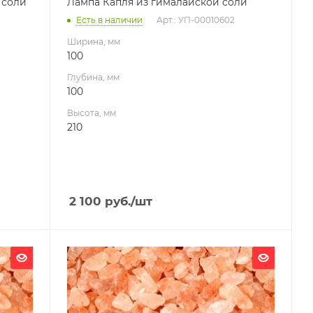
 соли
Лампа Капля из гималайской соли
Есть в наличии
Арт.: УП-00010602
Ширина, мм
100
Глубина, мм
100
Высота, мм
210
2 100
руб.
/шт
Ширина, мм
172
Глубина, мм
192