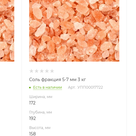
Высота, мм
158
Габариты В*Ш*Г мм
158x172x192
Соль фракция 5-7 мм 3 кг
Есть в наличии
Арт.: УПП00017722
Ширина, мм
172
Глубина, мм
192
Высота, мм
158