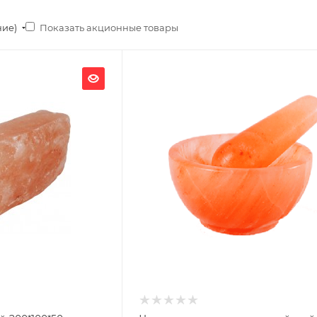
Показать акционные товары
ние)
Ширина, мм
180
Глубина, мм
180
Высота, мм
90