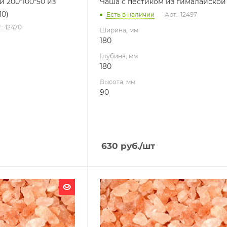
 200*100*50 из
Чаша с пестиком из гималайской
10)
Есть в наличии
Арт.: 12497
.: 12470
Ширина, мм
180
Глубина, мм
180
Высота, мм
90
630
руб.
/шт
Ширина, мм
275
Глубина, мм
275