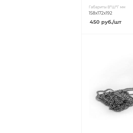
Габариты В*Ш*Г мм
158x172x192
450
руб.
/шт
Ширина, мм
1
Глубина, мм
1
Высота, мм
1