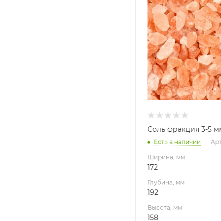
Высота, мм
158
Габариты В*Ш*Г мм
158x172x192
Соль фракция 3-5 мм
Есть в наличии
Арт
Ширина, мм
172
Глубина, мм
192
Высота, мм
158