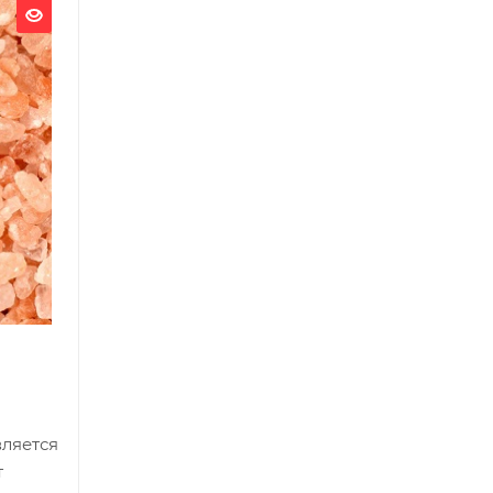
вляется
т