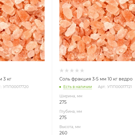
Высота, мм
260
Габариты В*Ш*Г мм
260x275x275
 3 кг
Соль фракция 3-5 мм 10 кг ведро
.: УПП00017720
Есть в наличии
Арт.: УПП00017721
Ширина, мм
275
Глубина, мм
275
Высота, мм
260