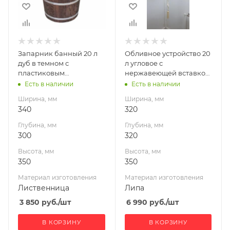
350
350
Материал
Материал
изготовления
изготовления
Лиственница
Липа
Запарник банный 20 л
Обливное устройство 20
Габариты В*Ш*Г мм
дуб в темном с
л угловое с
350x340x300
пластиковым
нержавеющей вставкой
вкладышем С/П
(кедр) С/П
Есть в наличии
Есть в наличии
Ширина, мм
Ширина, мм
340
320
Глубина, мм
Глубина, мм
300
320
Высота, мм
Высота, мм
350
350
Материал изготовления
Материал изготовления
Лиственница
Липа
3 850
руб.
/шт
6 990
руб.
/шт
В КОРЗИНУ
В КОРЗИНУ