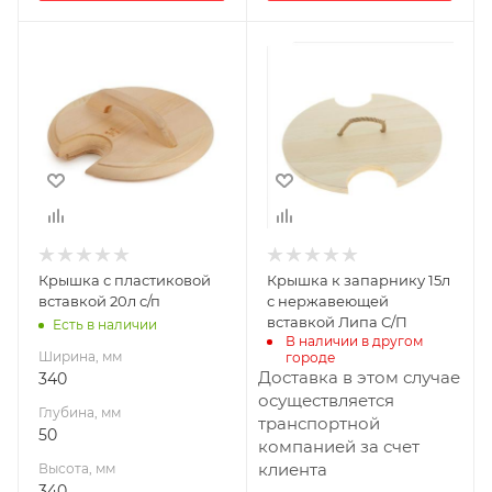
Ширина, мм
Ширина, мм
340
340
Глубина, мм
Глубина, мм
50
34
Высота, мм
Высота, мм
340
340
Габариты В*Ш*Г мм
Габариты В*Ш*Г мм
340*340*50
320x320x34
Крышка с пластиковой
Крышка к запарнику 15л
вставкой 20л с/п
с нержавеющей
вставкой Липа С/П
Есть в наличии
В наличии в другом 
Ширина, мм
городе
Доставка в этом случае
340
осуществляется
Глубина, мм
транспортной
50
компанией за счет
клиента
Высота, мм
340