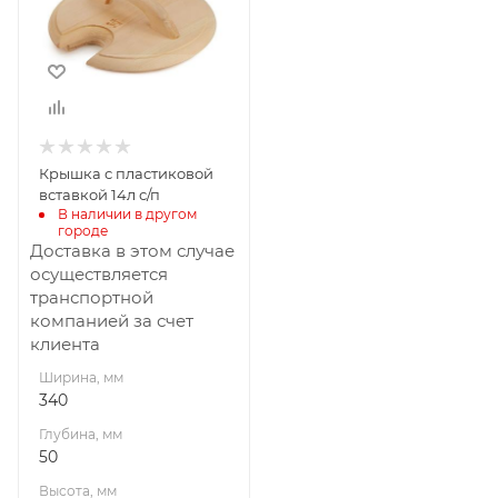
50
Высота, мм
340
Габариты В*Ш*Г мм
340*340*50
Крышка с пластиковой
вставкой 14л с/п
В наличии в другом 
городе
Доставка в этом случае
осуществляется
транспортной
компанией за счет
клиента
Ширина, мм
340
Глубина, мм
50
Высота, мм