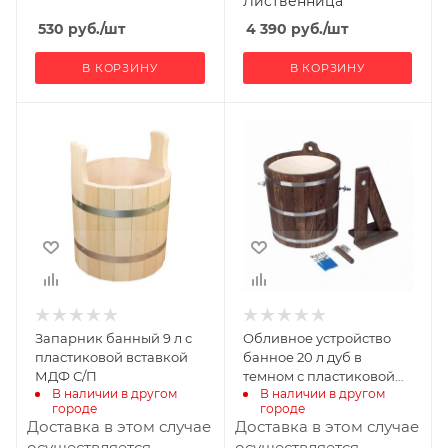
Лиственница
530
руб.
/шт
4 390
руб.
/шт
В КОРЗИНУ
В КОРЗИНУ
Ширина, мм
Ширина, мм
275
340
Глубина, мм
Глубина, мм
275
300
Высота, мм
Высота, мм
260
350
Материал
Материал
изготовления
изготовления
Липа
Дуб
Запарник банный 9 л с
Обливное устройство
Габариты В*Ш*Г мм
пластиковой вставкой
банное 20 л дуб в
350x340x300
МДФ С/П
темном с пластиковой
В наличии в другом 
В наличии в другом 
вставкой С/П
городе
городе
Доставка в этом случае
Доставка в этом случае
осуществляется
осуществляется