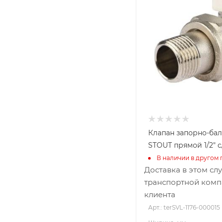
Высота, мм
30
Габариты В*Ш*Г мм
30x40x70
Клапан запорно-ба
STOUT прямой 1/2" с
В наличии в другом 
Доставка в этом сл
транспортной комп
клиента
Арт.: terSVL-1176-000015