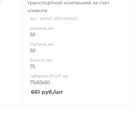
т
транспортной компанией за счет
клиента
Арт.: terSVC-0011-000025
Ширина, мм
50
Глубина, мм
50
Высота, мм
75
Габариты В*Ш*Г мм
75x50x50
661
руб.
/шт