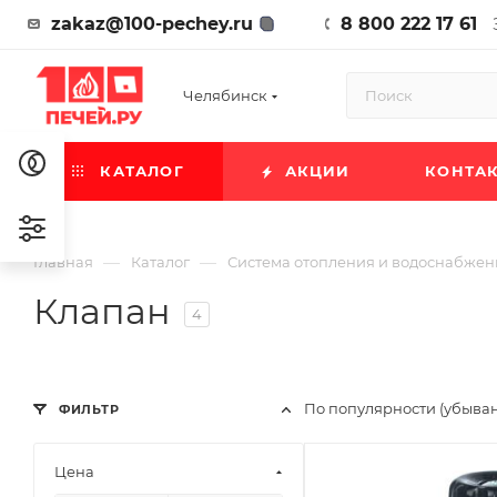
zakaz@100-pechey.ru
8 800 222 17 61
Челябинск
КАТАЛОГ
АКЦИИ
КОНТА
—
—
Главная
Каталог
Система отопления и водоснабжен
Клапан
4
По популярности (убыва
ФИЛЬТР
Цена
Ширина, мм