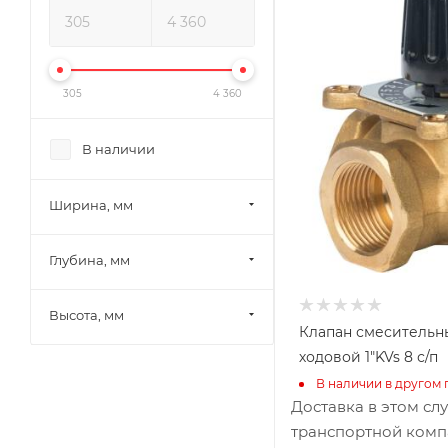
90
Глубина, мм
100
Высота, мм
305
4 360
110
Габариты В*Ш*Г мм
В наличии
110x90x100
Ширина, мм
Глубина, мм
Высота, мм
Клапан смесительн
ходовой 1"KVs 8 с/п
В наличии в другом 
Доставка в этом сл
транспортной комп