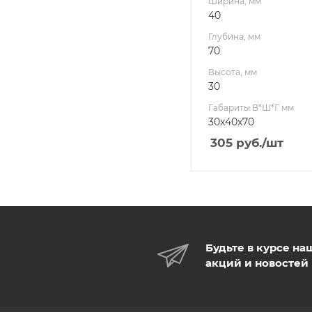
Ширина, мм
40
Глубина, мм
70
Высота, мм
30
Габариты В*Ш*Г мм
30x40x70
305
руб.
/шт
Будьте в курсе на
акций и новостей