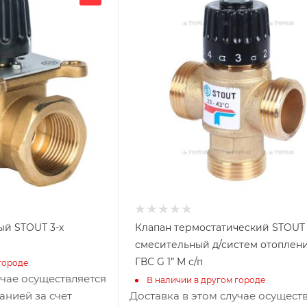
105
Глубина, мм
105
Высота, мм
40
Габариты В*Ш*Г мм
40x105x105
ый STOUT 3-х
Клапан термостатический STOUT
смесительный д/систем отоплен
ГВС G 1” M с/п
городе
учае осуществляется
В наличии в другом городе
анией за счет
Доставка в этом случае осущест