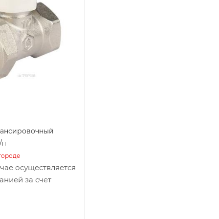
лансировочный
/п
городе
учае осуществляется
анией за счет