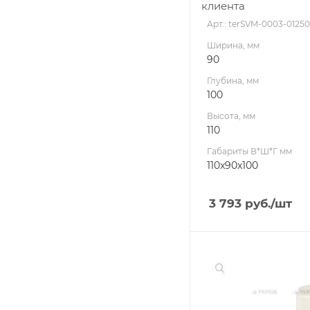
клиента
Арт.: terSVM-0003-01250
Ширина, мм
90
Глубина, мм
100
Высота, мм
110
Габариты В*Ш*Г мм
110x90x100
3 793
руб.
/шт
Ширина, мм
40
Глубина, мм
70