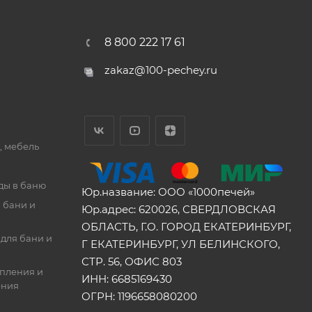
8 800 222 17 61
zakaz@100-pechey.ru
, мебель
ды в баню
Юр.название: ООО «1000печей»
 бани и
Юр.адрес: 620026, СВЕРДЛОВСКАЯ
ОБЛАСТЬ, Г.О. ГОРОД ЕКАТЕРИНБУРГ,
для бани и
Г ЕКАТЕРИНБУРГ, УЛ БЕЛИНСКОГО,
СТР. 56, ОФИС 803
опления и
ИНН: 6685169430
ения
ОГРН: 1196658080200