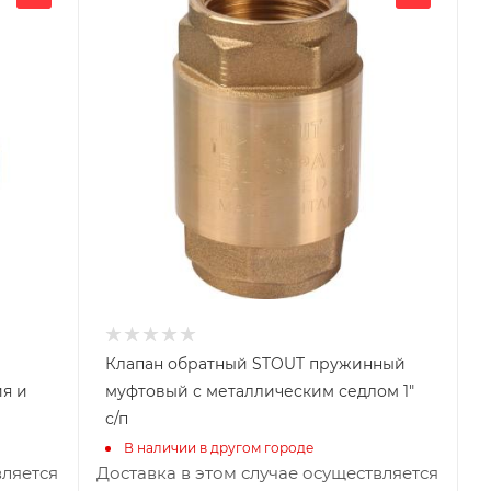
50
Глубина, мм
50
Высота, мм
75
Габариты В*Ш*Г мм
75x50x50
Клапан обратный STOUT пружинный
ия и
муфтовый с металлическим седлом 1"
с/п
В наличии в другом городе
вляется
Доставка в этом случае осуществляется