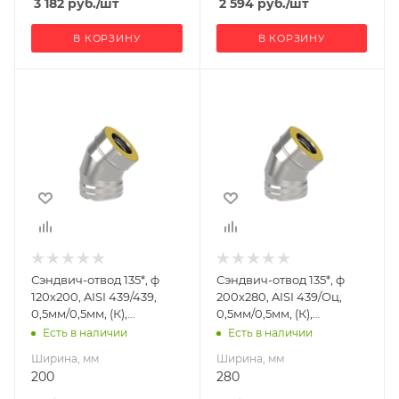
3 182
руб.
/шт
2 594
руб.
/шт
В КОРЗИНУ
В КОРЗИНУ
Ширина, мм
Ширина, мм
200
280
Глубина, мм
Глубина, мм
270
350
Высота, мм
Высота, мм
308
363
Материал
Материал
изготовления
изготовления
Нержавеющая
Нержавеющая
Сэндвич-отвод 135*, ф
Сэндвич-отвод 135*, ф
сталь
сталь/
120х200, AISI 439/439,
200х280, AISI 439/Оц,
Оцинкованная
Производитель
0,5мм/0,5мм, (К),
0,5мм/0,5мм, (К),
сталь
УМК
удл=60мм
удл=60мм
Есть в наличии
Есть в наличии
Производитель
Ширина, мм
Ширина, мм
УМК
200
280