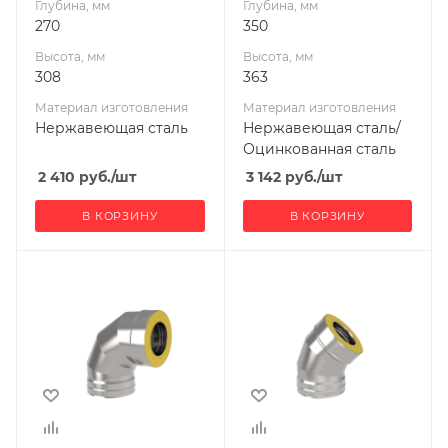
Глубина, мм
Глубина, мм
270
350
Высота, мм
Высота, мм
308
363
Материал изготовления
Материал изготовления
Нержавеющая сталь
Нержавеющая сталь/
Оцинкованная сталь
2 410
руб.
/шт
3 142
руб.
/шт
В КОРЗИНУ
В КОРЗИНУ
Ширина, мм
Ширина, мм
200
200
Глубина, мм
Глубина, мм
325
270
Высота, мм
Высота, мм
325
308
Материал
Материал