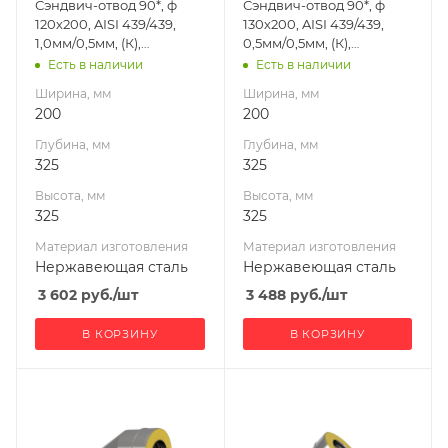
Сэндвич-отвод 90*, ф
Сэндвич-отвод 90*, ф
сталь
сталь
120х200, AISI 439/439,
130х200, AISI 439/439,
Производитель
Производитель
1,0мм/0,5мм, (К),
0,5мм/0,5мм, (К),
УМК
УМК
удл=60мм
удл=60мм
Есть в наличии
Есть в наличии
Ширина, мм
Ширина, мм
200
200
Глубина, мм
Глубина, мм
325
325
Высота, мм
Высота, мм
325
325
Материал изготовления
Материал изготовления
Нержавеющая сталь
Нержавеющая сталь
3 602
руб.
/шт
3 488
руб.
/шт
В КОРЗИНУ
В КОРЗИНУ
Ширина, мм
Ширина, мм
200
280
Глубина, мм
Глубина, мм