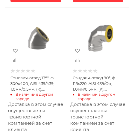
Ширина, мм
Ширина, мм
400
220
Глубина, мм
Глубина, мм
471
345
Высота, мм
Высота, мм
460
345
Материал
Материал
изготовления
изготовления
Нержавеющая
Нержавеющая
Сэндвич-отвод 135*, ф
Сэндвич-отвод 90*, ф
сталь
сталь/
300х400, AISI 439/439,
115х220, AISI 439/Оц,
Оцинкованная
Производитель
1,0мм/0,5мм, (К),
1,0мм/0,5мм, (К),
сталь
УМК
В наличии в другом 
В наличии в другом 
удл=60мм
удл=60мм
городе
городе
Производитель
Доставка в этом случае
Доставка в этом случае
УМК
осуществляется
осуществляется
транспортной
транспортной
компанией за счет
компанией за счет
клиента
клиента