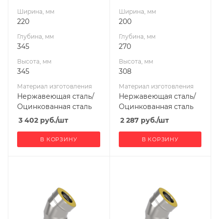
Производитель
Производитель
Ширина, мм
Ширина, мм
УМК
УМК
220
200
Глубина, мм
Глубина, мм
345
270
Высота, мм
Высота, мм
345
308
Материал изготовления
Материал изготовления
Нержавеющая сталь/
Нержавеющая сталь/
Оцинкованная сталь
Оцинкованная сталь
3 402
руб.
/шт
2 287
руб.
/шт
В КОРЗИНУ
В КОРЗИНУ
Ширина, мм
Ширина, мм
200
220
Глубина, мм
Глубина, мм
270
287
Высота, мм
Высота, мм