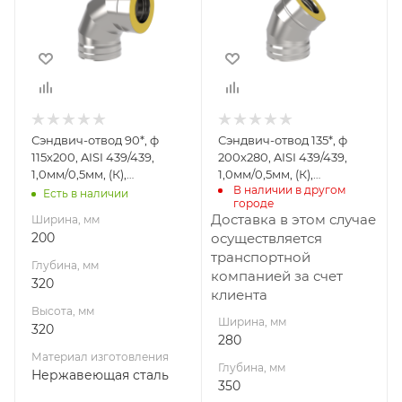
320
350
Высота, мм
Высота, мм
320
363
Материал
Материал
изготовления
изготовления
Нержавеющая
Нержавеющая
Сэндвич-отвод 90*, ф
Сэндвич-отвод 135*, ф
сталь
сталь
115х200, AISI 439/439,
200х280, AISI 439/439,
Производитель
Производитель
1,0мм/0,5мм, (К),
1,0мм/0,5мм, (К),
УМК
УМК
В наличии в другом 
удл=60мм
удл=60мм
Есть в наличии
городе
Доставка в этом случае
Ширина, мм
200
осуществляется
транспортной
Глубина, мм
компанией за счет
320
клиента
Высота, мм
Ширина, мм
320
280
Материал изготовления
Глубина, мм
Нержавеющая сталь
350