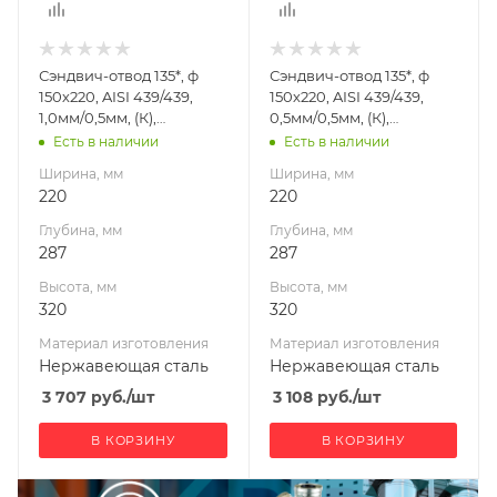
Материал
Материал
изготовления
изготовления
Нержавеющая
Нержавеющая
Сэндвич-отвод 135*, ф
Сэндвич-отвод 135*, ф
сталь
сталь
150х220, AISI 439/439,
150х220, AISI 439/439,
Производитель
Производитель
1,0мм/0,5мм, (К),
0,5мм/0,5мм, (К),
УМК
УМК
удл=60мм
удл=60мм
Есть в наличии
Есть в наличии
Ширина, мм
Ширина, мм
220
220
Глубина, мм
Глубина, мм
287
287
Высота, мм
Высота, мм
320
320
Материал изготовления
Материал изготовления
Нержавеющая сталь
Нержавеющая сталь
3 707
руб.
/шт
3 108
руб.
/шт
В КОРЗИНУ
В КОРЗИНУ