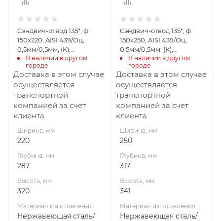
Материал
Материал
изготовления
изготовления
Нержавеющая
Нержавеющая
Сэндвич-отвод 135*, ф
Сэндвич-отвод 135*, ф
сталь/
сталь/
150х220, AISI 439/Оц,
150х250, AISI 439/Оц,
Оцинкованная
Оцинкованная
0,5мм/0,5мм, (К),
0,5мм/0,5мм, (К),
сталь
сталь
В наличии в другом 
В наличии в другом 
удл=60мм
удл=60мм
городе
городе
Производитель
Производитель
Доставка в этом случае
Доставка в этом случае
УМК
УМК
осуществляется
осуществляется
транспортной
транспортной
компанией за счет
компанией за счет
клиента
клиента
Ширина, мм
Ширина, мм
220
250
Глубина, мм
Глубина, мм
287
317
Высота, мм
Высота, мм
320
341
Материал изготовления
Материал изготовления
Нержавеющая сталь/
Нержавеющая сталь/