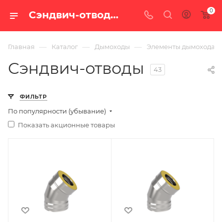
0
Сэндвич-отводы — купить в Челябинске по цене от 2 081 руб. с доставкой по России в интернет-магазине «100 печей.ру»
—
—
—
Главная
Каталог
Дымоходы
Элементы дымохода
Сэндвич-отводы
43
ФИЛЬТР
По популярности (убывание)
Показать акционные товары
Ширина, мм
Ширина, мм
220
220
Глубина, мм
Глубина, мм
287
287
Высота, мм
Высота, мм
320
320