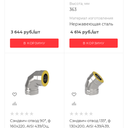
Высота, мм
363
Материал изготовления
Нержавеющая сталь
3 644
руб.
/шт
4 614
руб.
/шт
В КОРЗИНУ
В КОРЗИНУ
Ширина, мм
Ширина, мм
220
200
Глубина, мм
Глубина, мм
345
270
Высота, мм
Высота, мм
345
308
Материал
Материал
изготовления
изготовления
Нержавеющая
Нержавеющая
Сэндвич-отвод 90*, ф
Сэндвич-отвод 135*, ф
сталь/
сталь
160х220, AISI 439/Оц,
130х200, AISI 439/439,
Оцинкованная