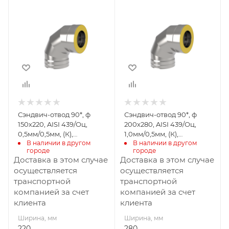
Ширина, мм
Ширина, мм
220
280
Глубина, мм
Глубина, мм
345
405
Высота, мм
Высота, мм
345
405
Материал
Материал
изготовления
изготовления
Нержавеющая
Нержавеющая
Сэндвич-отвод 90*, ф
Сэндвич-отвод 90*, ф
сталь/
сталь/
150х220, AISI 439/Оц,
200х280, AISI 439/Оц,
Оцинкованная
Оцинкованная
0,5мм/0,5мм, (К),
1,0мм/0,5мм, (К),
сталь
сталь
В наличии в другом 
В наличии в другом 
удл=60мм
удл=60мм
городе
городе
Производитель
Производитель
Доставка в этом случае
Доставка в этом случае
УМК
УМК
осуществляется
осуществляется
транспортной
транспортной
компанией за счет
компанией за счет
клиента
клиента
Ширина, мм
Ширина, мм
220
280