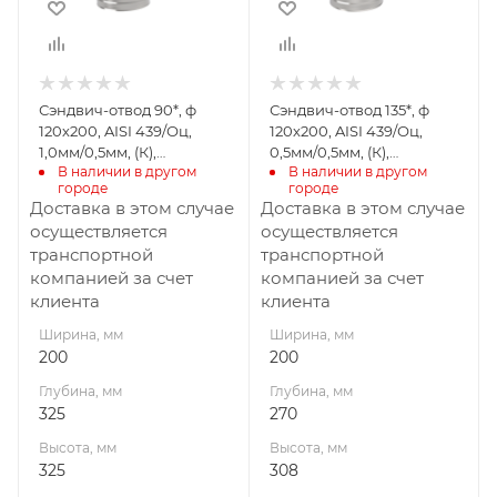
325
308
Материал
Материал
изготовления
изготовления
Нержавеющая
Нержавеющая
Сэндвич-отвод 90*, ф
Сэндвич-отвод 135*, ф
сталь/
сталь/
120х200, AISI 439/Оц,
120х200, AISI 439/Оц,
Оцинкованная
Оцинкованная
1,0мм/0,5мм, (К),
0,5мм/0,5мм, (К),
сталь
сталь
В наличии в другом 
В наличии в другом 
удл=60мм
удл=60мм
городе
городе
Производитель
Производитель
Доставка в этом случае
Доставка в этом случае
УМК
УМК
осуществляется
осуществляется
транспортной
транспортной
компанией за счет
компанией за счет
клиента
клиента
Ширина, мм
Ширина, мм
200
200
Глубина, мм
Глубина, мм
325
270
Высота, мм
Высота, мм
325
308