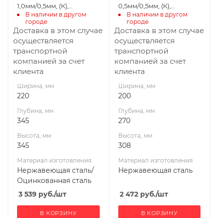
Производитель
1,0мм/0,5мм, (К),
0,5мм/0,5мм, (К),
сталь
УМК
В наличии в другом 
В наличии в другом 
удл=60мм
удл=60мм
городе
городе
Производитель
Доставка в этом случае
Доставка в этом случае
УМК
осуществляется
осуществляется
транспортной
транспортной
компанией за счет
компанией за счет
клиента
клиента
Ширина, мм
Ширина, мм
220
200
Глубина, мм
Глубина, мм
345
270
Высота, мм
Высота, мм
345
308
Материал изготовления
Материал изготовления
Нержавеющая сталь/
Нержавеющая сталь
Оцинкованная сталь
3 539
руб.
/шт
2 472
руб.
/шт
В КОРЗИНУ
В КОРЗИНУ