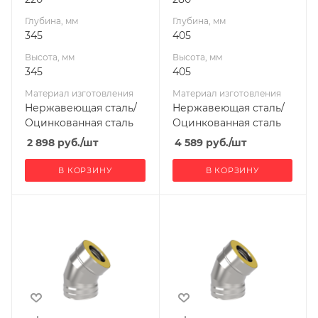
Глубина, мм
Глубина, мм
345
405
Высота, мм
Высота, мм
345
405
Материал изготовления
Материал изготовления
Нержавеющая сталь/
Нержавеющая сталь/
Оцинкованная сталь
Оцинкованная сталь
2 898
руб.
/шт
4 589
руб.
/шт
В КОРЗИНУ
В КОРЗИНУ
Ширина, мм
Ширина, мм
220
250
Глубина, мм
Глубина, мм
287
317
Высота, мм
Высота, мм
320
341