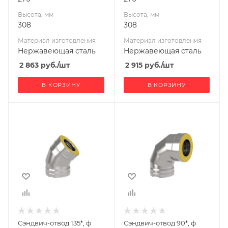
Высота, мм
Высота, мм
308
308
Материал изготовления
Материал изготовления
Нержавеющая сталь
Нержавеющая сталь
2 863
руб.
/шт
2 915
руб.
/шт
В КОРЗИНУ
В КОРЗИНУ
Ширина, мм
Ширина, мм
200
220
Глубина, мм
Глубина, мм
270
345
Высота, мм
Высота, мм
308
345
Материал
Материал
изготовления
изготовления
Нержавеющая
Нержавеющая
Сэндвич-отвод 135*, ф
Сэндвич-отвод 90*, ф
сталь
сталь