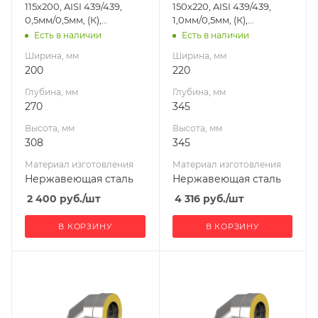
115х200, AISI 439/439,
150х220, AISI 439/439,
Производитель
Производитель
0,5мм/0,5мм, (К),
1,0мм/0,5мм, (К),
УМК
УМК
удл=60мм
удл=60мм
Есть в наличии
Есть в наличии
Ширина, мм
Ширина, мм
200
220
Глубина, мм
Глубина, мм
270
345
Высота, мм
Высота, мм
308
345
Материал изготовления
Материал изготовления
Нержавеющая сталь
Нержавеющая сталь
2 400
руб.
/шт
4 316
руб.
/шт
В КОРЗИНУ
В КОРЗИНУ
Ширина, мм
Ширина, мм
200
200
Глубина, мм
Глубина, мм