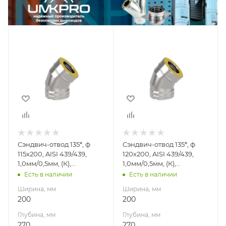
Ширина, мм
Ширина, мм
200
200
Глубина, мм
Глубина, мм
270
270
Высота, мм
Высота, мм
308
308
Материал
Материал
изготовления
изготовления
Нержавеющая
Нержавеющая
Сэндвич-отвод 135*, ф
Сэндвич-отвод 135*, ф
сталь
сталь
115х200, AISI 439/439,
120х200, AISI 439/439,
Производитель
Производитель
1,0мм/0,5мм, (К),
1,0мм/0,5мм, (К),
УМК
УМК
удл=60мм
удл=60мм
Есть в наличии
Есть в наличии
Ширина, мм
Ширина, мм
200
200
Глубина, мм
Глубина, мм
270
270