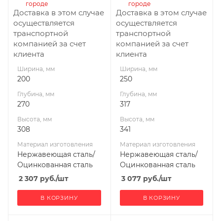
городе
городе
Производитель
Производитель
Доставка в этом случае
Доставка в этом случае
УМК
УМК
осуществляется
осуществляется
транспортной
транспортной
компанией за счет
компанией за счет
клиента
клиента
Ширина, мм
Ширина, мм
200
250
Глубина, мм
Глубина, мм
270
317
Высота, мм
Высота, мм
308
341
Материал изготовления
Материал изготовления
Нержавеющая сталь/
Нержавеющая сталь/
Оцинкованная сталь
Оцинкованная сталь
2 307
руб.
/шт
3 077
руб.
/шт
В КОРЗИНУ
В КОРЗИНУ