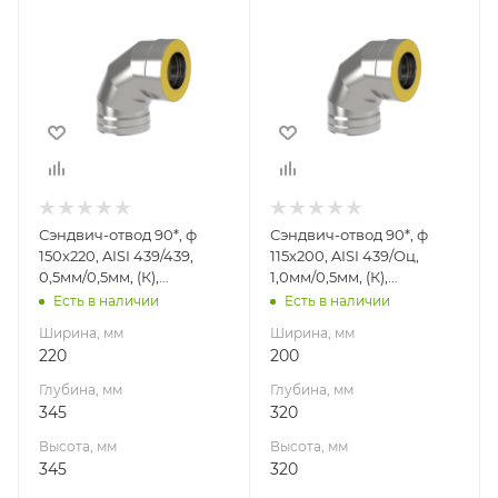
Ширина, мм
Ширина, мм
220
200
Глубина, мм
Глубина, мм
345
320
Высота, мм
Высота, мм
345
320
Материал
Материал
изготовления
изготовления
Нержавеющая
Нержавеющая
Сэндвич-отвод 90*, ф
Сэндвич-отвод 90*, ф
сталь
сталь/
150х220, AISI 439/439,
115х200, AISI 439/Оц,
Оцинкованная
Производитель
0,5мм/0,5мм, (К),
1,0мм/0,5мм, (К),
сталь
УМК
удл=60мм
удл=60мм
Есть в наличии
Есть в наличии
Производитель
Ширина, мм
Ширина, мм
УМК
220
200
Глубина, мм
Глубина, мм
345
320
Высота, мм
Высота, мм
345
320