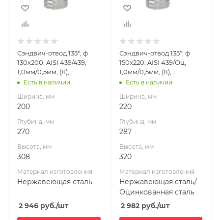
308
320
Материал
Материал
изготовления
изготовления
Нержавеющая
Нержавеющая
Сэндвич-отвод 135*, ф
Сэндвич-отвод 135*, ф
сталь
сталь/
130х200, AISI 439/439,
150х220, AISI 439/Оц,
Оцинкованная
Производитель
1,0мм/0,5мм, (К),
1,0мм/0,5мм, (К),
сталь
УМК
удл=60мм
удл=60мм
Есть в наличии
Есть в наличии
Производитель
Ширина, мм
Ширина, мм
УМК
200
220
Глубина, мм
Глубина, мм
270
287
Высота, мм
Высота, мм
308
320
Материал изготовления
Материал изготовления
Нержавеющая сталь
Нержавеющая сталь/
Оцинкованная сталь
2 946
руб.
/шт
2 982
руб.
/шт