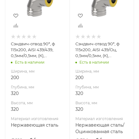
320
320
Высота, мм
Высота, мм
320
320
Материал
Материал
изготовления
изготовления
Нержавеющая
Нержавеющая
Сэндвич-отвод 90*, ф
Сэндвич-отвод 90*, ф
сталь
сталь/
115х200, AISI 439/439,
115х200, AISI 439/Оц,
Оцинкованная
Производитель
0,5мм/0,5мм, (К),
0,5мм/0,5мм, (К),
сталь
УМК
удл=60мм
удл=60мм
Есть в наличии
Есть в наличии
Производитель
Ширина, мм
Ширина, мм
УМК
200
200
Глубина, мм
Глубина, мм
320
320
Высота, мм
Высота, мм
320
320
Материал изготовления
Материал изготовления
Нержавеющая сталь
Нержавеющая сталь/
Оцинкованная сталь