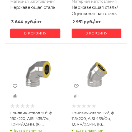
Материал изготовления
Материал изготовления
Нержавеющая сталь
Нержавеющая сталь/
Оцинкованная сталь
3 644
руб.
/шт
2 951
руб.
/шт
В КОРЗИНУ
В КОРЗИНУ
Ширина, мм
Ширина, мм
220
200
Глубина, мм
Глубина, мм
345
270
Высота, мм
Высота, мм
345
308
Материал
Материал
изготовления
изготовления
Нержавеющая
Нержавеющая
Сэндвич-отвод 90*, ф
Сэндвич-отвод 135*, ф
сталь/
сталь/
150х220, AISI 439/Оц,
115х200, AISI 439/Оц,
Оцинкованная
Оцинкованная
1,0мм/0,5мм, (К),
1,0мм/0,5мм, (К),
сталь
сталь
удл=60мм
удл=60мм
Есть в наличии
Есть в наличии