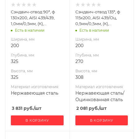
изготовления
изготовления
Нержавеющая
Нержавеющая
Сэндвич-отвод 90*, ф
Сэндвич-отвод 135*, ф
сталь
сталь/
130х200, AISI 439/439,
115х200, AISI 439/Оц,
Оцинкованная
Производитель
1,0мм/0,5мм, (К),
0,5мм/0,5мм, (К),
сталь
УМК
удл=60мм
удл=60мм
Есть в наличии
Есть в наличии
Производитель
Ширина, мм
Ширина, мм
УМК
200
200
Глубина, мм
Глубина, мм
325
270
Высота, мм
Высота, мм
325
308
Материал изготовления
Материал изготовления
Нержавеющая сталь
Нержавеющая сталь/
Оцинкованная сталь
3 831
руб.
/шт
2 081
руб.
/шт
В КОРЗИНУ
В КОРЗИНУ