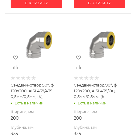
В КОРЗИНУ
В КОРЗИНУ
Ширина, мм
Ширина, мм
200
200
Глубина, мм
Глубина, мм
325
325
Высота, мм
Высота, мм
325
325
Материал
Материал
изготовления
изготовления
Нержавеющая
Нержавеющая
Сэндвич-отвод 90*, ф
Сэндвич-отвод 90*, ф
сталь
сталь/
120х200, AISI 439/439,
120х200, AISI 439/Оц,
Оцинкованная
Производитель
0,5мм/0,5мм, (К),
0,5мм/0,5мм, (К),
сталь
УМК
удл=60мм
удл=60мм
Есть в наличии
Есть в наличии
Производитель
Ширина, мм
Ширина, мм
УМК
200
200
Глубина, мм
Глубина, мм
325
325