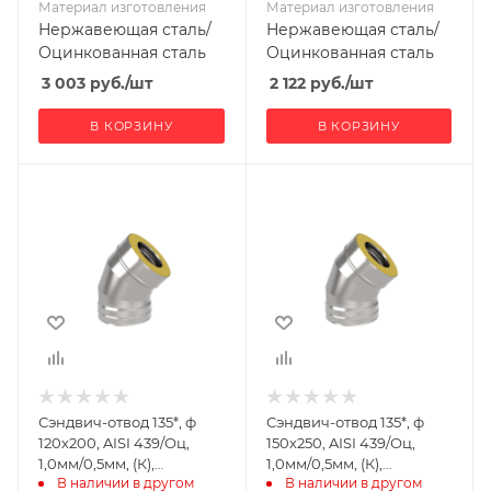
Материал изготовления
Материал изготовления
Нержавеющая сталь/
Нержавеющая сталь/
Оцинкованная сталь
Оцинкованная сталь
3 003
руб.
/шт
2 122
руб.
/шт
В КОРЗИНУ
В КОРЗИНУ
Ширина, мм
Ширина, мм
200
250
Глубина, мм
Глубина, мм
270
317
Высота, мм
Высота, мм
308
341
Материал
Материал
изготовления
изготовления
Нержавеющая
Нержавеющая
Сэндвич-отвод 135*, ф
Сэндвич-отвод 135*, ф
сталь/
сталь/
120х200, AISI 439/Оц,
150х250, AISI 439/Оц,
Оцинкованная
Оцинкованная
1,0мм/0,5мм, (К),
1,0мм/0,5мм, (К),
сталь
сталь
В наличии в другом 
В наличии в другом 
удл=60мм
удл=60мм