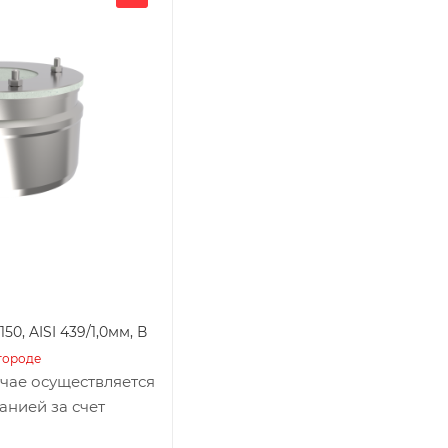
0, AISI 439/1,0мм, В
городе
учае осуществляется
анией за счет