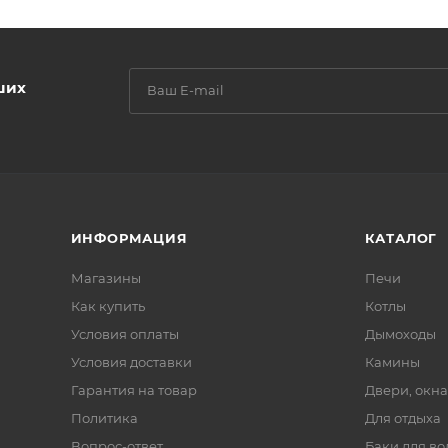
ших
ИНФОРМАЦИЯ
КАТАЛОГ
Магазины
Печи
Как купить
Котлы
Условия оплаты
Дымоходы
Условия доставки
Камины
Гарантия на товар
Двери, окна
Политика
Для отдыха
Вопрос-ответ
Баки для во