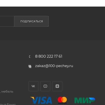
ПОДПИСАТЬСЯ
8 800 222 17 61
zakaz@100-pechey.ru
, мебель
ды в баню