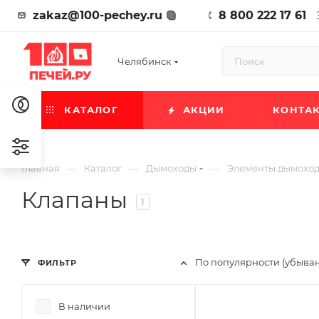
zakaz@100-pechey.ru
8 800 222 17 61
Челябинск
КАТАЛОГ
АКЦИИ
КОНТА
—
—
—
Главная
Каталог
Дымоходы
Элементы дымохо
Клапаны
1
По популярности (убыва
ФИЛЬТР
В наличии
Ширина, мм