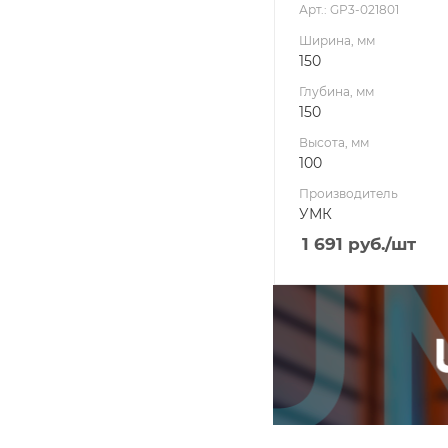
Арт.: GP3-021801
Ширина, мм
150
Глубина, мм
150
Высота, мм
100
Производитель
УМК
1 691
руб.
/шт