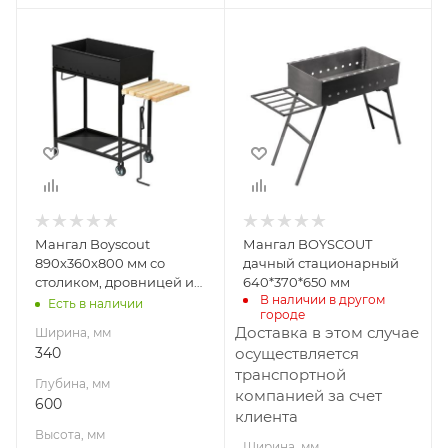
Ширина, мм
Ширина, мм
340
370
Глубина, мм
Глубина, мм
600
650
Высота, мм
Высота, мм
640
640
Вид топлива
Материал
Уголь, брикеты
изготовления
Сталь
Габариты В*Ш*Г мм
Мангал Boyscout
Мангал BOYSCOUT
640x340x600
Габариты В*Ш*Г мм
890х360х800 мм со
дачный стационарный
640х370х650
столиком, дровницей и
640*370*650 мм
В наличии в другом 
кочергой на колесах
Есть в наличии
городе
Доставка в этом случае
Ширина, мм
340
осуществляется
транспортной
Глубина, мм
компанией за счет
600
клиента
Высота, мм
Ширина, мм