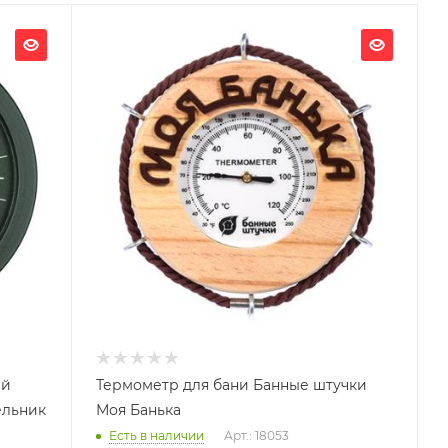
Ширина, мм
140
Глубина, мм
20
Высота, мм
140
Материал изготовления
Сосна
Габариты В*Ш*Г мм
140x140x20
Гарантия, мес.
36
ый
Термометр для бани Банные штучки
ельник
Моя Банька
Есть в наличии
Арт.: 18053