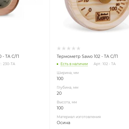
Осина
Производитель
Sawo
Гарантия, мес.
36
 - TA С/П
Термометр Sawo 102 - TA С/П
.: 230-TA
Есть в наличии
Арт.: 102 - TA
Ширина, мм
100
Глубина, мм
20
Высота, мм
100
Материал изготовления
Осина