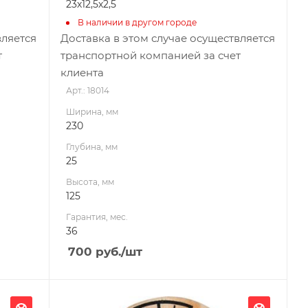
23х12,5х2,5
В наличии в другом городе
вляется
Доставка в этом случае осуществляется
т
транспортной компанией за счет
клиента
Арт.: 18014
Ширина, мм
230
Глубина, мм
25
Высота, мм
125
Гарантия, мес.
36
700
руб.
/шт
Ширина, мм