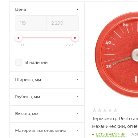
Цена
Ширина, мм
150
Глубина, мм
20
Высота, мм
119
2 290
150
В наличии
Ширина, мм
Глубина, мм
Высота, мм
Термометр Rento а
механический, огн
Материал изготовления
Есть в наличии
Арт