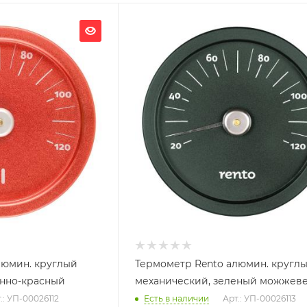
Ширина, мм
150
Глубина, мм
20
Высота, мм
150
люмин. круглый
Термометр Rento алюмин. кругл
енно-красный
механический, зеленый можжев
.: УП-00026112
Есть в наличии
Арт.: УП-00026113