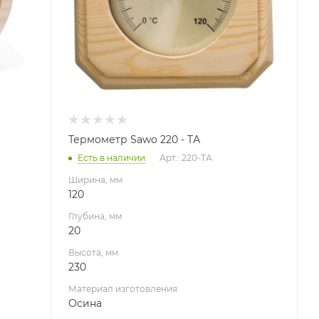
Осина
Производитель
Sawo
Габариты В*Ш*Г мм
230x120
Гарантия, мес.
36
Термометр Sawo 220 - TА
Есть в наличии
Арт.: 220-ТА
Ширина, мм
120
Глубина, мм
20
Высота, мм
230
Материал изготовления
Осина