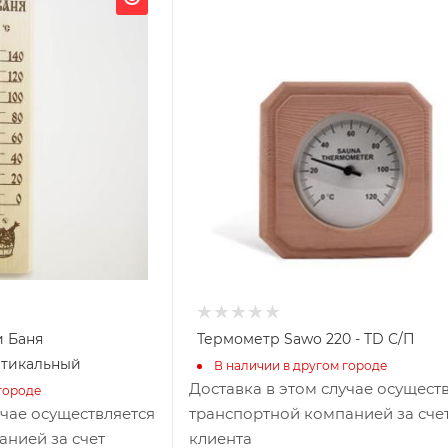
120
Глубина, мм
20
Высота, мм
230
Материал изготовления
Кедр
Производитель
Sawo
Габариты В*Ш*Г мм
230x120
Гарантия, мес.
36
и Баня
Термометр Sawo 220 - TD С/П
ртикальный
В наличии в другом городе
Доставка в этом случае осущест
городе
учае осуществляется
транспортной компанией за сче
анией за счет
клиента