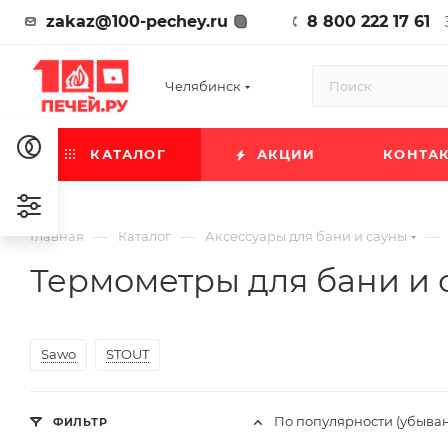
zakaz@100-pechey.ru
8 800 222 17 61
Челябинск
КАТАЛОГ
АКЦИИ
КОНТА
—
—
—
Главная
Каталог
Аксессуары для бани и сауны
Термометры для бани и 
Sawo
STOUT
По популярности (убыва
ФИЛЬТР