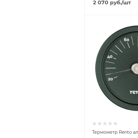
2 070
руб.
/шт
Ширина, мм
150
Глубина, мм
20
Высота, мм
150
Термометр Rento а