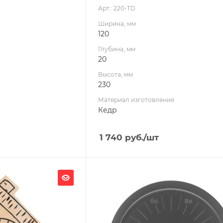
Арт.: 220-TD
Ширина, мм
120
Глубина, мм
20
Высота, мм
230
Материал изготовления
Кедр
1 740
руб.
/шт
Ширина, мм
150
Глубина, мм
20