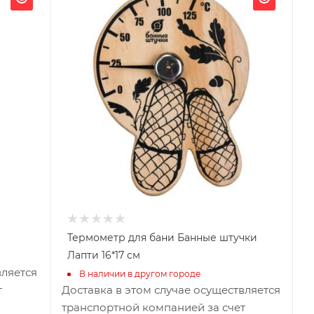
170
Глубина, мм
20
Высота, мм
160
Материал изготовления
Дерево
Габариты В*Ш*Г мм
160x170
Термометр для бани Банные штучки
Лапти 16*17 см
вляется
В наличии в другом городе
т
Доставка в этом случае осуществляется
транспортной компанией за счет