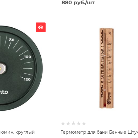
880
руб.
/шт
Ширина, мм
46
Глубина, мм
10
Высота, мм
226
Материал изготовления
Дерево
люмин. круглый
Термометр для бани Банные Шту