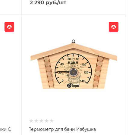
2 290
руб.
/шт
Ширина, мм
230
Глубина, мм
25
Высота, мм
125
Гарантия, мес.
36
чки С
Термометр для бани Избушка