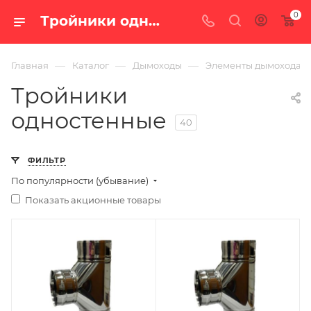
0
Тройники одностенные — купить в Челябинске по цене от 451 руб. с доставкой по России в интернет-магазине «100 печей.ру»
—
—
—
Главная
Каталог
Дымоходы
Элементы дымохода
Тройники
одностенные
40
ФИЛЬТР
По популярности (убывание)
Показать акционные товары
Производитель
Производитель
УМК
УМК