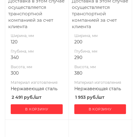
Доставка в этом случае
Доставка в этом случае
120
200
осуществляется
осуществляется
Производитель
Производитель
транспортной
транспортной
УМК
УМК
компанией за счет
компанией за счет
клиента
клиента
Ширина, мм
Ширина, мм
120
200
Глубина, мм
Глубина, мм
340
290
Высота, мм
Высота, мм
300
380
Материал изготовления
Материал изготовления
Нержавеющая сталь
Нержавеющая сталь
2 491
руб.
/шт
1 953
руб.
/шт
В КОРЗИНУ
В КОРЗИНУ
Ширина, мм
Ширина, мм
200
115