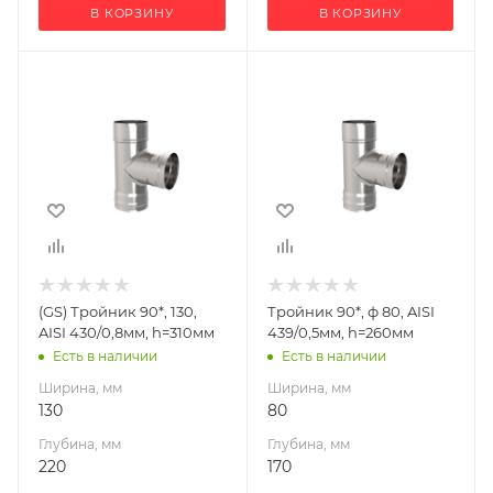
В КОРЗИНУ
В КОРЗИНУ
Ширина, мм
Ширина, мм
130
80
Глубина, мм
Глубина, мм
220
170
Высота, мм
Высота, мм
310
260
Материал
Материал
изготовления
изготовления
Нержавеющая
Нержавеющая
(GS) Тройник 90*, 130,
Тройник 90*, ф 80, AISI
сталь
сталь
AISI 430/0,8мм, h=310мм
439/0,5мм, h=260мм
Производитель
Производитель
Есть в наличии
Есть в наличии
Гефест-Сталь
УМК
Ширина, мм
Ширина, мм
Габариты В*Ш*Г мм
130
80
310*220*130
Глубина, мм
Глубина, мм
220
170