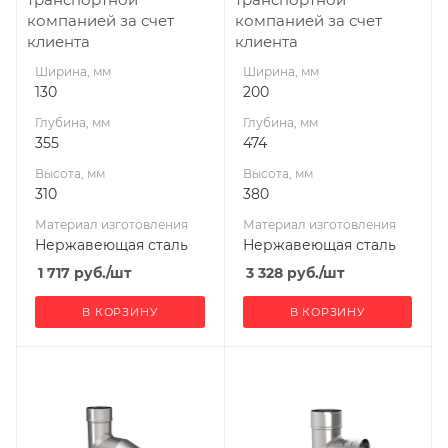
УМК
УМК
компанией за счет
компанией за счет
клиента
клиента
Ширина, мм
Ширина, мм
130
200
Глубина, мм
Глубина, мм
355
474
Высота, мм
Высота, мм
310
380
Материал изготовления
Материал изготовления
Нержавеющая сталь
Нержавеющая сталь
1 717
руб.
/шт
3 328
руб.
/шт
В КОРЗИНУ
В КОРЗИНУ
Ширина, мм
Ширина, мм
115
120
Глубина, мм
Глубина, мм
328
210