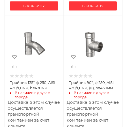
В КОРЗИНУ
В КОРЗИНУ
Ширина, мм
Ширина, мм
250
250
Глубина, мм
Глубина, мм
560
340
Высота, мм
Высота, мм
430
430
Производитель
Материал
УМК
изготовления
Нержавеющая
Тройник 135*, ф 250, AISI
Тройник 90*, ф 250, AISI
сталь
439/1,0мм, h=430мм
439/1,0мм, (К), h=430мм
В наличии в другом 
В наличии в другом 
городе
городе
Доставка в этом случае
Доставка в этом случае
осуществляется
осуществляется
транспортной
транспортной
компанией за счет
компанией за счет
клиента
клиента