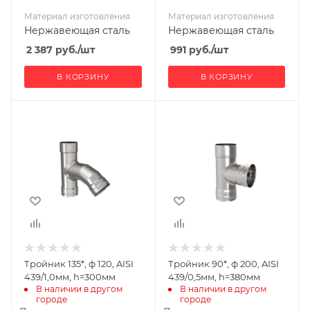
Материал изготовления
Материал изготовления
Нержавеющая сталь
Нержавеющая сталь
2 387
руб.
/шт
991
руб.
/шт
В КОРЗИНУ
В КОРЗИНУ
Ширина, мм
Ширина, мм
120
200
Глубина, мм
Глубина, мм
340
290
Высота, мм
Высота, мм
300
380
Материал
Материал
изготовления
изготовления
Нержавеющая
Нержавеющая
Тройник 135*, ф 120, AISI
Тройник 90*, ф 200, AISI
сталь
сталь
439/1,0мм, h=300мм
439/0,5мм, h=380мм
Диаметр дымохода,
Диаметр дымохода,
В наличии в другом 
В наличии в другом 
городе
городе
мм
мм