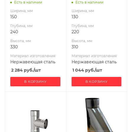
Диаметр дымохода,
Диаметр дымохода,
Есть в наличии
Есть в наличии
мм
мм
Ширина, мм
Ширина, мм
150
130
150
130
Производитель
Производитель
Глубина, мм
Глубина, мм
УМК
УМК
240
220
Высота, мм
Высота, мм
330
310
Материал изготовления
Материал изготовления
Нержавеющая сталь
Нержавеющая сталь
2 284
руб.
/шт
1 044
руб.
/шт
В КОРЗИНУ
В КОРЗИНУ
Ширина, мм
Производитель
150
УМК
Глубина, мм
240
Высота, мм