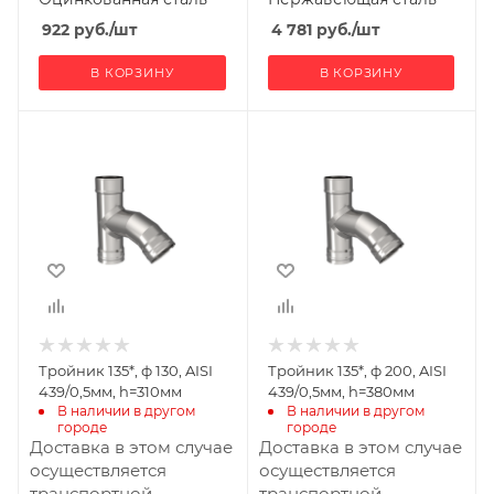
922
руб.
/шт
4 781
руб.
/шт
В КОРЗИНУ
В КОРЗИНУ
Ширина, мм
Ширина, мм
130
200
Глубина, мм
Глубина, мм
355
474
Высота, мм
Высота, мм
310
380
Материал
Материал
изготовления
изготовления
Нержавеющая
Нержавеющая
Тройник 135*, ф 130, AISI
Тройник 135*, ф 200, AISI
сталь
сталь
439/0,5мм, h=310мм
439/0,5мм, h=380мм
Диаметр дымохода,
Диаметр дымохода,
В наличии в другом 
В наличии в другом 
городе
городе
мм
мм
Доставка в этом случае
Доставка в этом случае
130
200
осуществляется
осуществляется
Производитель
Производитель
транспортной
транспортной