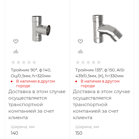
Ширина, мм
Ширина, мм
140
150
Глубина, мм
Глубина, мм
230
385
Высота, мм
Высота, мм
320
330
Материал
Материал
изготовления
изготовления
Оцинкованная
Нержавеющая
Тройник 90*, ф 140,
Тройник 135*, ф 150, AISI
сталь
сталь
Оц/0,5мм, h=320мм
439/0,5мм, (К), h=330мм
Производитель
Производитель
В наличии в другом 
В наличии в другом 
городе
городе
УМК
УМК
Доставка в этом случае
Доставка в этом случае
осуществляется
осуществляется
транспортной
транспортной
компанией за счет
компанией за счет
клиента
клиента
Ширина, мм
Ширина, мм
140
150