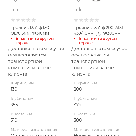
310
380
Материал
Материал
изготовления
изготовления
Оцинкованная
Нержавеющая
Тройник 135*, ф 130,
Тройник 135*, ф 200, AISI
сталь
сталь
Оц/0,5мм, h=310мм
439/1,0мм, (К), h=380мм
Производитель
Диаметр дымохода,
В наличии в другом 
В наличии в другом 
городе
городе
УМК
мм
Доставка в этом случае
Доставка в этом случае
200
осуществляется
осуществляется
Производитель
транспортной
транспортной
УМК
компанией за счет
компанией за счет
клиента
клиента
Ширина, мм
Ширина, мм
130
200
Глубина, мм
Глубина, мм
355
474
Высота, мм
Высота, мм
310
380
Материал изготовления
Материал изготовления
Оцинкованная сталь
Нержавеющая сталь