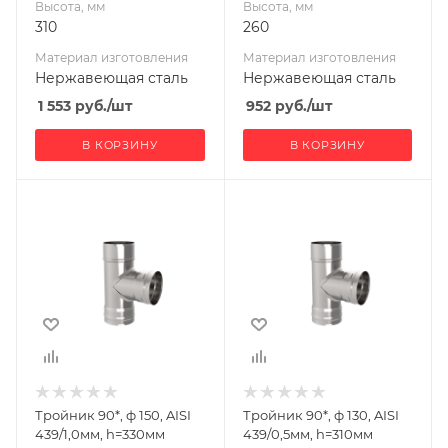
Высота, мм
Высота, мм
310
260
Материал изготовления
Материал изготовления
Нержавеющая сталь
Нержавеющая сталь
1 553
руб.
/шт
952
руб.
/шт
В КОРЗИНУ
В КОРЗИНУ
Ширина, мм
Ширина, мм
150
130
Глубина, мм
Глубина, мм
240
220
Высота, мм
Высота, мм
330
310
Материал
Материал
изготовления
изготовления
Нержавеющая
Нержавеющая
Тройник 90*, ф 150, AISI
Тройник 90*, ф 130, AISI
сталь
сталь
439/1,0мм, h=330мм
439/0,5мм, h=310мм