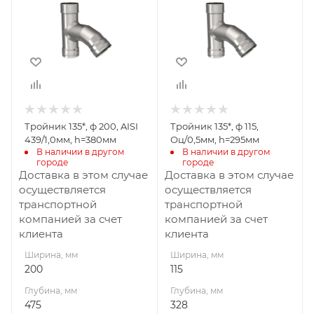
Глубина, мм
Глубина, мм
475
328
Высота, мм
Высота, мм
380
295
Материал
Материал
изготовления
изготовления
Нержавеющая
Оцинкованная
Тройник 135*, ф 200, AISI
Тройник 135*, ф 115,
сталь
сталь
439/1,0мм, h=380мм
Оц/0,5мм, h=295мм
Диаметр дымохода,
Производитель
В наличии в другом 
В наличии в другом 
городе
городе
УМК
мм
Доставка в этом случае
Доставка в этом случае
200
осуществляется
осуществляется
Производитель
транспортной
транспортной
УМК
компанией за счет
компанией за счет
клиента
клиента
Ширина, мм
Ширина, мм
200
115
Глубина, мм
Глубина, мм
475
328