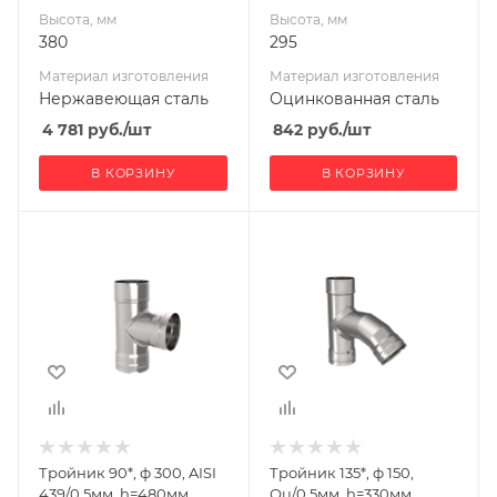
Высота, мм
Высота, мм
380
295
Материал изготовления
Материал изготовления
Нержавеющая сталь
Оцинкованная сталь
4 781
руб.
/шт
842
руб.
/шт
В КОРЗИНУ
В КОРЗИНУ
Ширина, мм
Ширина, мм
300
150
Глубина, мм
Глубина, мм
390
385
Высота, мм
Высота, мм
480
330
Материал
Материал
изготовления
изготовления
Нержавеющая
Оцинкованная
Тройник 90*, ф 300, AISI
Тройник 135*, ф 150,
сталь
сталь
439/0,5мм, h=480мм
Оц/0,5мм, h=330мм