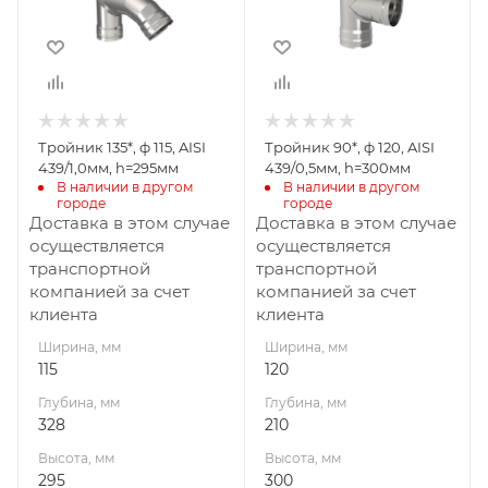
Высота, мм
Высота, мм
295
300
Материал
Материал
изготовления
изготовления
Нержавеющая
Нержавеющая
Тройник 135*, ф 115, AISI
Тройник 90*, ф 120, AISI
сталь
сталь
439/1,0мм, h=295мм
439/0,5мм, h=300мм
Диаметр дымохода,
Диаметр дымохода,
В наличии в другом 
В наличии в другом 
городе
городе
мм
мм
Доставка в этом случае
Доставка в этом случае
115
120
осуществляется
осуществляется
Производитель
Производитель
транспортной
транспортной
УМК
УМК
компанией за счет
компанией за счет
клиента
клиента
Ширина, мм
Ширина, мм
115
120
Глубина, мм
Глубина, мм
328
210
Высота, мм
Высота, мм
295
300