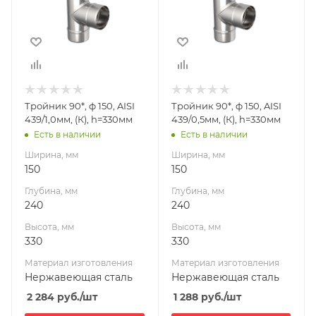
240
240
Высота, мм
Высота, мм
330
330
Материал
Материал
изготовления
изготовления
Нержавеющая
Нержавеющая
Тройник 90*, ф 150, AISI
Тройник 90*, ф 150, AISI
сталь
сталь
439/1,0мм, (К), h=330мм
439/0,5мм, (К), h=330мм
Диаметр дымохода,
Диаметр дымохода,
Есть в наличии
Есть в наличии
мм
мм
Ширина, мм
Ширина, мм
150
150
150
150
Производитель
Производитель
Глубина, мм
Глубина, мм
УМК
УМК
240
240
Высота, мм
Высота, мм
330
330
Материал изготовления
Материал изготовления
Нержавеющая сталь
Нержавеющая сталь
2 284
руб.
/шт
1 288
руб.
/шт