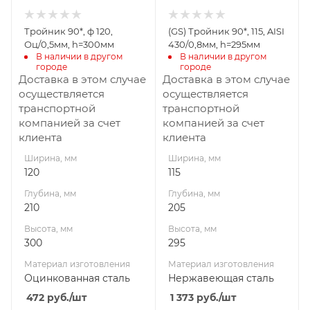
изготовления
изготовления
Оцинкованная
Нержавеющая
Тройник 90*, ф 120,
(GS) Тройник 90*, 115, AISI
сталь
сталь
Оц/0,5мм, h=300мм
430/0,8мм, h=295мм
Диаметр дымохода,
Диаметр дымохода,
В наличии в другом 
В наличии в другом 
городе
городе
мм
мм
Доставка в этом случае
Доставка в этом случае
120
115
осуществляется
осуществляется
Производитель
Производитель
транспортной
транспортной
УМК
Гефест-Сталь
компанией за счет
компанией за счет
клиента
клиента
Габариты В*Ш*Г мм
295*205*115
Ширина, мм
Ширина, мм
120
115
Глубина, мм
Глубина, мм
210
205
Высота, мм
Высота, мм
300
295
Материал изготовления
Материал изготовления
Оцинкованная сталь
Нержавеющая сталь
472
руб.
/шт
1 373
руб.
/шт