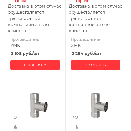
городе
городе
Доставка в этом случае
Доставка в этом случае
осуществляется
осуществляется
транспортной
транспортной
компанией за счет
компанией за счет
клиента
клиента
Производитель
Производитель
УМК
УМК
3 108
руб.
/шт
2 284
руб.
/шт
В КОРЗИНУ
В КОРЗИНУ
Ширина, мм
Ширина, мм
120
115
Глубина, мм
Глубина, мм
210
205
Высота, мм
Высота, мм
300
295
Материал
Материал