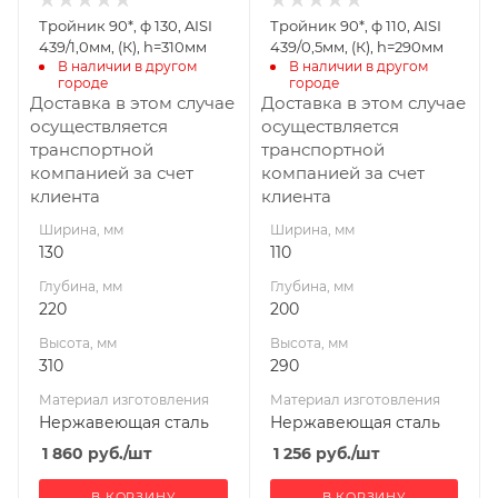
Нержавеющая
Нержавеющая
Тройник 90*, ф 130, AISI
Тройник 90*, ф 110, AISI
сталь
сталь
439/1,0мм, (К), h=310мм
439/0,5мм, (К), h=290мм
Диаметр дымохода,
Производитель
В наличии в другом 
В наличии в другом 
городе
городе
УМК
мм
Доставка в этом случае
Доставка в этом случае
130
осуществляется
осуществляется
Производитель
транспортной
транспортной
УМК
компанией за счет
компанией за счет
клиента
клиента
Ширина, мм
Ширина, мм
130
110
Глубина, мм
Глубина, мм
220
200
Высота, мм
Высота, мм
310
290
Материал изготовления
Материал изготовления
Нержавеющая сталь
Нержавеющая сталь
1 860
руб.
/шт
1 256
руб.
/шт
В КОРЗИНУ
В КОРЗИНУ