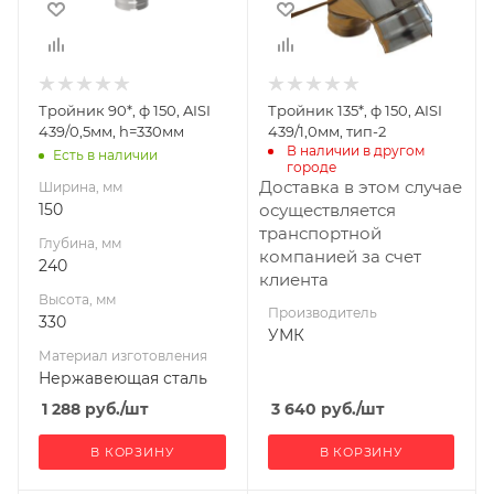
330
Материал
изготовления
Нержавеющая
Тройник 90*, ф 150, AISI
Тройник 135*, ф 150, AISI
сталь
439/0,5мм, h=330мм
439/1,0мм, тип-2
Диаметр дымохода,
В наличии в другом 
Есть в наличии
городе
мм
Доставка в этом случае
Ширина, мм
150
150
осуществляется
Производитель
транспортной
Глубина, мм
УМК
компанией за счет
240
клиента
Высота, мм
Производитель
330
УМК
Материал изготовления
Нержавеющая сталь
1 288
руб.
/шт
3 640
руб.
/шт
В КОРЗИНУ
В КОРЗИНУ