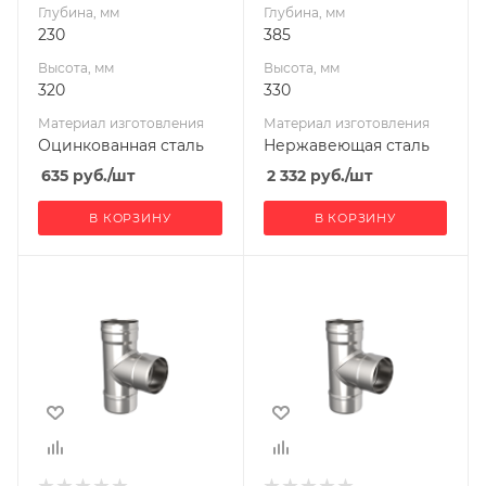
Глубина, мм
Глубина, мм
230
385
Высота, мм
Высота, мм
320
330
Материал изготовления
Материал изготовления
Оцинкованная сталь
Нержавеющая сталь
635
руб.
/шт
2 332
руб.
/шт
В КОРЗИНУ
В КОРЗИНУ
Ширина, мм
Ширина, мм
130
110
Глубина, мм
Глубина, мм
220
200
Высота, мм
Высота, мм
310
290
Материал
Материал
изготовления
изготовления