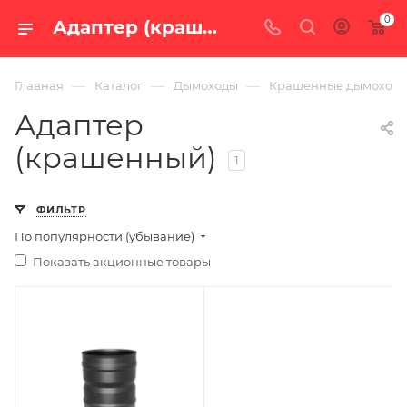
0
Адаптер (крашенный) — купить в Челябинске по цене от 710 руб. с доставкой по России в интернет-магазине «100 печей.ру»
—
—
—
Главная
Каталог
Дымоходы
Крашенные дымоход
Адаптер
(крашенный)
1
ФИЛЬТР
По популярности (убывание)
Показать акционные товары
Ширина, мм
115
Глубина, мм
115
Высота, мм