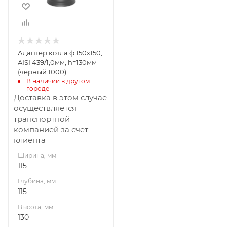
130
Материал
изготовления
Нержавеющая
Адаптер котла ф 150х150,
сталь
AISI 439/1,0мм, h=130мм
(черный 1000)
В наличии в другом 
городе
Доставка в этом случае
осуществляется
транспортной
компанией за счет
клиента
Ширина, мм
115
Глубина, мм
115
Высота, мм
130